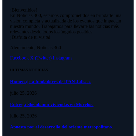
¡Bienvenidos!
En Noticias 360, estamos comprometidos en brindarte una
visión completa y actualizada de los eventos que impactan
nuestro mundo. Trabajamos para llevarte las noticias más
relevantes desde todos los ángulos posibles.
¡Disfruta de tu visita!
Atentamente, Noticias 360
Facebook
X (Twitter)
Instagram
ÚLTIMAS NOTICIAS
Homenaje a fundadores del PAN Jalisco.
julio 25, 2026
Entrega Sheinbaum viviendas en Morelos.
julio 25, 2026
Apuesta por el desarrollo del oriente metropolitano.