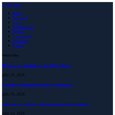
Close Menu
Inicio
Nacional
Local
Internacional
Política
Comunidad
Empresas
Videos
What's Hot
Homenaje a fundadores del PAN Jalisco.
julio 25, 2026
Entrega Sheinbaum viviendas en Morelos.
julio 25, 2026
Apuesta por el desarrollo del oriente metropolitano.
julio 23, 2026