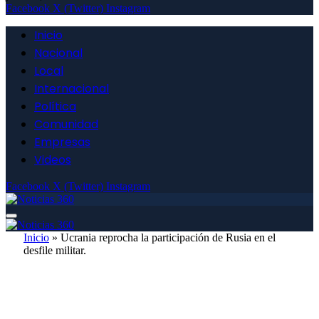
Facebook
X (Twitter)
Instagram
Inicio
Nacional
Local
Internacional
Política
Comunidad
Empresas
Videos
Facebook
X (Twitter)
Instagram
Inicio
»
Ucrania reprocha la participación de Rusia en el
desfile militar.